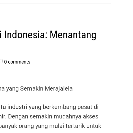
di Indonesia: Menantang
0 comments
ena yang Semakin Merajalela
m
m
atu industri yang berkembang pesat di
khir. Dengan semakin mudahnya akses
banyak orang yang mulai tertarik untuk