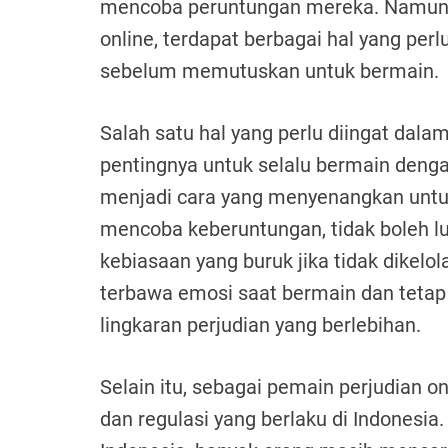
mencoba peruntungan mereka. Namun, d
online, terdapat berbagai hal yang per
sebelum memutuskan untuk bermain.
Salah satu hal yang perlu diingat dala
pentingnya untuk selalu bermain dengan
menjadi cara yang menyenangkan untu
mencoba keberuntungan, tidak boleh lu
kebiasaan yang buruk jika tidak dikelol
terbawa emosi saat bermain dan tetap 
lingkaran perjudian yang berlebihan.
Selain itu, sebagai pemain perjudian o
dan regulasi yang berlaku di Indonesia.