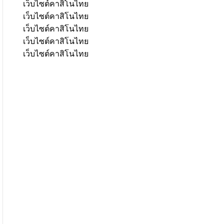
เว็บไซต์คาสิโนไทย
เว็บไซต์คาสิโนไทย
เว็บไซต์คาสิโนไทย
เว็บไซต์คาสิโนไทย
เว็บไซต์คาสิโนไทย