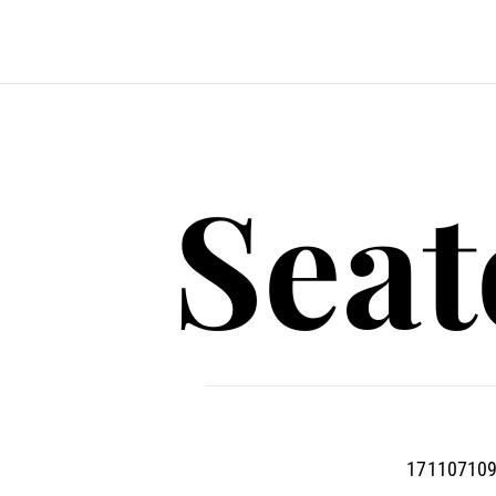
S
k
i
p
t
o
Sea
c
o
n
t
e
n
t
171107109