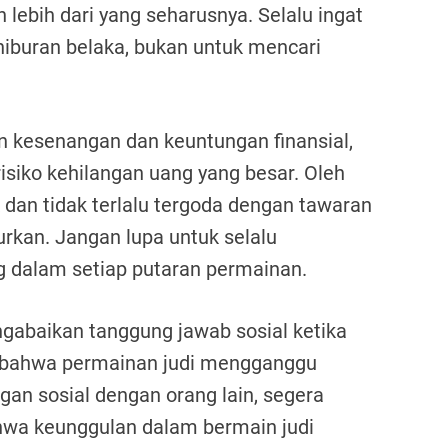
lebih dari yang seharusnya. Selalu ingat
hiburan belaka, bukan untuk mencari
n kesenangan dan keuntungan finansial,
risiko kehilangan uang yang besar. Oleh
k dan tidak terlalu tergoda dengan tawaran
rkan. Jangan lupa untuk selalu
 dalam setiap putaran permainan.
engabaikan tanggung jawab sosial ketika
a bahwa permainan judi mengganggu
gan sosial dengan orang lain, segera
ahwa keunggulan dalam bermain judi