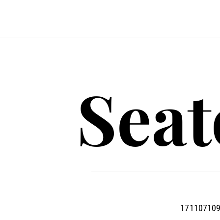
S
k
i
p
t
o
Sea
c
o
n
t
e
n
t
171107109