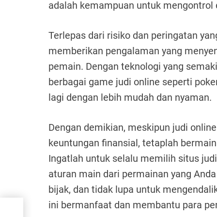
adalah kemampuan untuk mengontrol di
Terlepas dari risiko dan peringatan yan
memberikan pengalaman yang menyen
pemain. Dengan teknologi yang semaki
berbagai game judi online seperti poker
lagi dengan lebih mudah dan nyaman.
Dengan demikian, meskipun judi onli
keuntungan finansial, tetaplah bermai
Ingatlah untuk selalu memilih situs ju
aturan main dari permainan yang Anda
bijak, dan tidak lupa untuk mengendal
ini bermanfaat dan membantu para pema
: