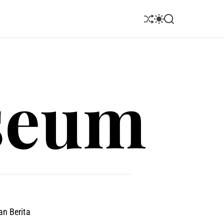
S
S
S
h
w
e
u
i
a
ff
t
r
l
c
c
e
h
h
seum
c
o
l
o
r
m
o
d
e
n Berita