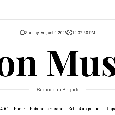
Sunday, August 9 2026
12
:
32
:
51
PM
ton Mu
Berani dan Berjudi
4.69
Home
Hubungi sekarang
Kebijakan pribadi
Umpa