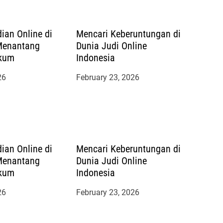
dian Online di
Mencari Keberuntungan di
 Menantang
Dunia Judi Online
kum
Indonesia
26
February 23, 2026
dian Online di
Mencari Keberuntungan di
 Menantang
Dunia Judi Online
kum
Indonesia
26
February 23, 2026