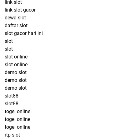
link slot
link slot gacor
dewa slot
daftar slot
slot gacor hari ini
slot
slot
slot online
slot online
demo slot
demo slot
demo slot
slot88
slot88
togel online
togel online
togel online
rtp slot