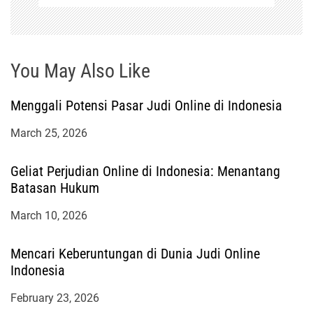
You May Also Like
Menggali Potensi Pasar Judi Online di Indonesia
March 25, 2026
Geliat Perjudian Online di Indonesia: Menantang
Batasan Hukum
March 10, 2026
Mencari Keberuntungan di Dunia Judi Online
Indonesia
February 23, 2026