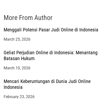
More From Author
Menggali Potensi Pasar Judi Online di Indonesia
March 25, 2026
Geliat Perjudian Online di Indonesia: Menantang
Batasan Hukum
March 10, 2026
Mencari Keberuntungan di Dunia Judi Online
Indonesia
February 23, 2026