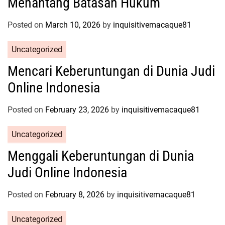
Menantang Batasan Hukum
g
o
Posted on
March 10, 2026
by
inquisitivemacaque81
r
C
Uncategorized
i
a
e
Mencari Keberuntungan di Dunia Judi
t
s
Online Indonesia
e
g
o
Posted on
February 23, 2026
by
inquisitivemacaque81
r
C
Uncategorized
i
a
e
Menggali Keberuntungan di Dunia
t
s
Judi Online Indonesia
e
g
o
Posted on
February 8, 2026
by
inquisitivemacaque81
r
C
Uncategorized
i