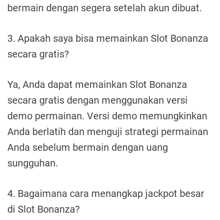
bermain dengan segera setelah akun dibuat.
3. Apakah saya bisa memainkan Slot Bonanza
secara gratis?
Ya, Anda dapat memainkan Slot Bonanza
secara gratis dengan menggunakan versi
demo permainan. Versi demo memungkinkan
Anda berlatih dan menguji strategi permainan
Anda sebelum bermain dengan uang
sungguhan.
4. Bagaimana cara menangkap jackpot besar
di Slot Bonanza?