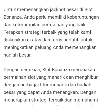
Untuk memenangkan jackpot besar di Slot
Bonanza, Anda perlu memiliki keberuntungan
dan keterampilan permainan yang baik.
Terapkan strategi terbaik yang telah kami
diskusikan di atas dan terus berlatih untuk
meningkatkan peluang Anda memenangkan
hadiah besar.
Dengan demikian, Slot Bonanza merupakan
permainan slot yang menarik dan menghibur
dengan berbagai fitur menarik dan hadiah
besar yang dapat Anda menangkan. Dengan
menerapkan strategi terbaik dan memahami