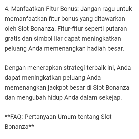
4. Manfaatkan Fitur Bonus: Jangan ragu untuk
memanfaatkan fitur bonus yang ditawarkan
oleh Slot Bonanza. Fitur-fitur seperti putaran
gratis dan simbol liar dapat meningkatkan
peluang Anda memenangkan hadiah besar.
Dengan menerapkan strategi terbaik ini, Anda
dapat meningkatkan peluang Anda
memenangkan jackpot besar di Slot Bonanza
dan mengubah hidup Anda dalam sekejap.
**FAQ: Pertanyaan Umum tentang Slot
Bonanza**