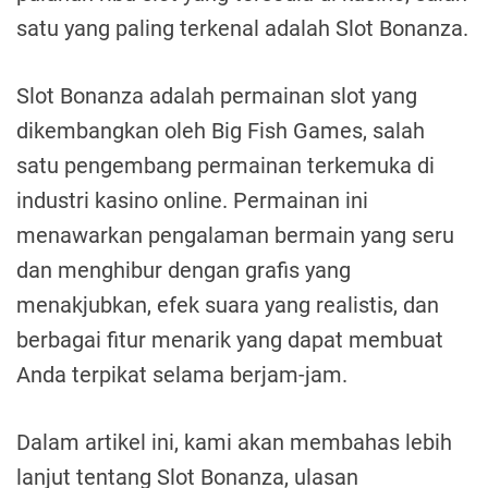
satu yang paling terkenal adalah Slot Bonanza.
Slot Bonanza adalah permainan slot yang
dikembangkan oleh Big Fish Games, salah
satu pengembang permainan terkemuka di
industri kasino online. Permainan ini
menawarkan pengalaman bermain yang seru
dan menghibur dengan grafis yang
menakjubkan, efek suara yang realistis, dan
berbagai fitur menarik yang dapat membuat
Anda terpikat selama berjam-jam.
Dalam artikel ini, kami akan membahas lebih
lanjut tentang Slot Bonanza, ulasan