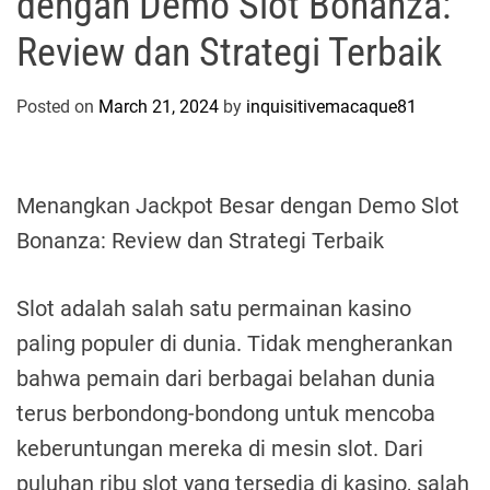
dengan Demo Slot Bonanza:
Review dan Strategi Terbaik
Posted on
March 21, 2024
by
inquisitivemacaque81
Menangkan Jackpot Besar dengan Demo Slot
Bonanza: Review dan Strategi Terbaik
Slot adalah salah satu permainan kasino
paling populer di dunia. Tidak mengherankan
bahwa pemain dari berbagai belahan dunia
terus berbondong-bondong untuk mencoba
keberuntungan mereka di mesin slot. Dari
puluhan ribu slot yang tersedia di kasino, salah