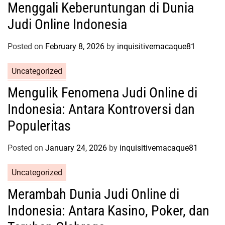
Menggali Keberuntungan di Dunia
t
s
Judi Online Indonesia
e
g
o
Posted on
February 8, 2026
by
inquisitivemacaque81
r
C
Uncategorized
i
a
e
Mengulik Fenomena Judi Online di
t
s
Indonesia: Antara Kontroversi dan
e
g
Populeritas
o
r
Posted on
January 24, 2026
by
inquisitivemacaque81
i
e
C
Uncategorized
s
a
Merambah Dunia Judi Online di
t
Indonesia: Antara Kasino, Poker, dan
e
g