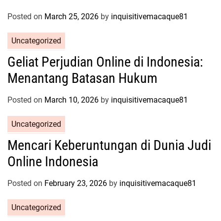
g
o
Posted on
March 25, 2026
by
inquisitivemacaque81
r
C
Uncategorized
i
a
e
Geliat Perjudian Online di Indonesia:
t
s
Menantang Batasan Hukum
e
g
o
Posted on
March 10, 2026
by
inquisitivemacaque81
r
C
Uncategorized
i
a
e
Mencari Keberuntungan di Dunia Judi
t
s
Online Indonesia
e
g
o
Posted on
February 23, 2026
by
inquisitivemacaque81
r
C
Uncategorized
i
a
e