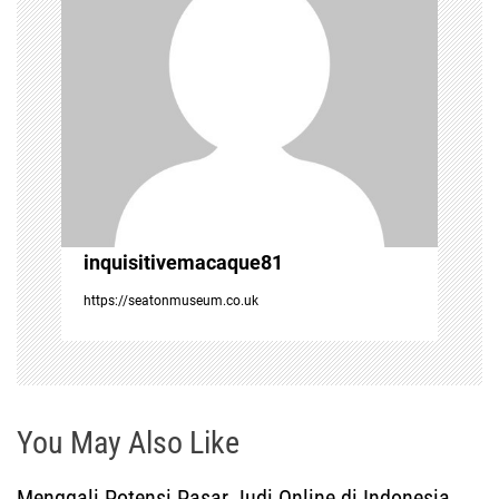
i
g
a
t
i
inquisitivemacaque81
https://seatonmuseum.co.uk
o
n
You May Also Like
Menggali Potensi Pasar Judi Online di Indonesia