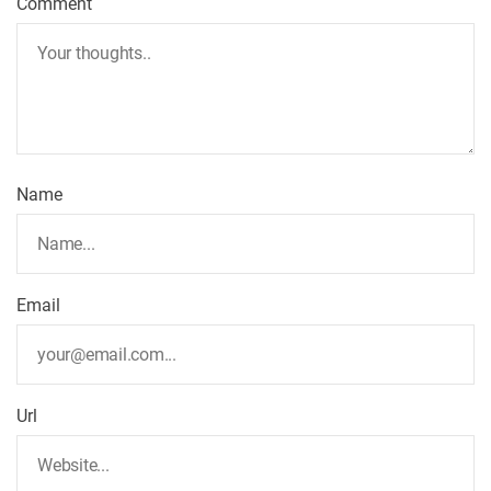
Comment
Name
Email
Url