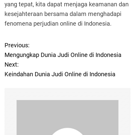
yang tepat, kita dapat menjaga keamanan dan
kesejahteraan bersama dalam menghadapi
fenomena perjudian online di Indonesia.
Previous:
P
Mengungkap Dunia Judi Online di Indonesia
o
Next:
Keindahan Dunia Judi Online di Indonesia
s
t
n
a
v