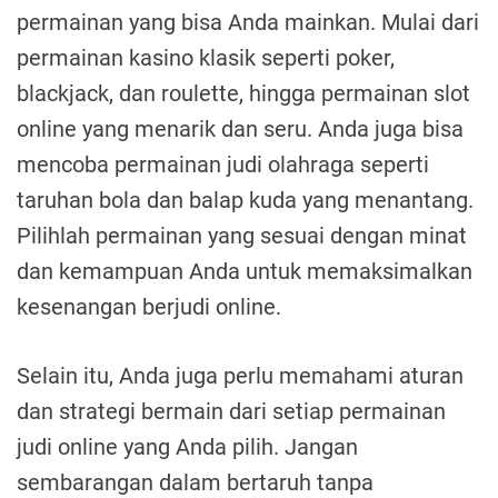
permainan yang bisa Anda mainkan. Mulai dari
permainan kasino klasik seperti poker,
blackjack, dan roulette, hingga permainan slot
online yang menarik dan seru. Anda juga bisa
mencoba permainan judi olahraga seperti
taruhan bola dan balap kuda yang menantang.
Pilihlah permainan yang sesuai dengan minat
dan kemampuan Anda untuk memaksimalkan
kesenangan berjudi online.
Selain itu, Anda juga perlu memahami aturan
dan strategi bermain dari setiap permainan
judi online yang Anda pilih. Jangan
sembarangan dalam bertaruh tanpa