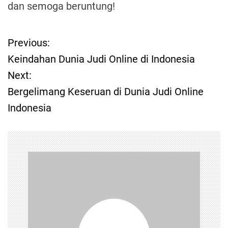
dan semoga beruntung!
Previous:
P
Keindahan Dunia Judi Online di Indonesia
o
Next:
Bergelimang Keseruan di Dunia Judi Online
s
Indonesia
t
n
a
v
i