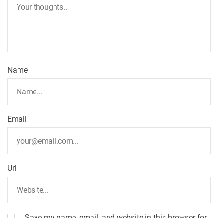
Name
Email
Url
Save my name, email, and website in this browser for