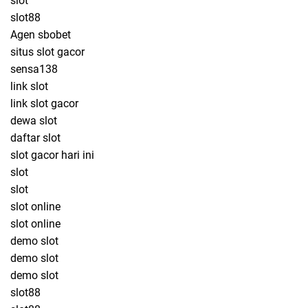
slot
slot88
Agen sbobet
situs slot gacor
sensa138
link slot
link slot gacor
dewa slot
daftar slot
slot gacor hari ini
slot
slot
slot online
slot online
demo slot
demo slot
demo slot
slot88