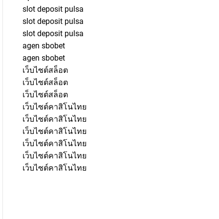
slot deposit pulsa
slot deposit pulsa
slot deposit pulsa
agen sbobet
agen sbobet
เว็บไซต์สล็อต
เว็บไซต์สล็อต
เว็บไซต์สล็อต
เว็บไซต์คาสิโนไทย
เว็บไซต์คาสิโนไทย
เว็บไซต์คาสิโนไทย
เว็บไซต์คาสิโนไทย
เว็บไซต์คาสิโนไทย
เว็บไซต์คาสิโนไทย