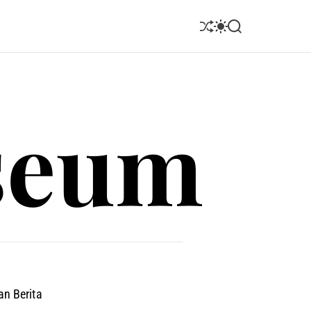
S
S
S
h
w
e
u
i
a
ff
t
r
l
c
c
e
h
h
seum
c
o
l
o
r
m
o
d
e
n Berita