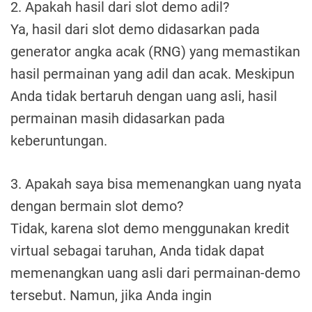
2. Apakah hasil dari slot demo adil?
Ya, hasil dari slot demo didasarkan pada
generator angka acak (RNG) yang memastikan
hasil permainan yang adil dan acak. Meskipun
Anda tidak bertaruh dengan uang asli, hasil
permainan masih didasarkan pada
keberuntungan.
3. Apakah saya bisa memenangkan uang nyata
dengan bermain slot demo?
Tidak, karena slot demo menggunakan kredit
virtual sebagai taruhan, Anda tidak dapat
memenangkan uang asli dari permainan-demo
tersebut. Namun, jika Anda ingin