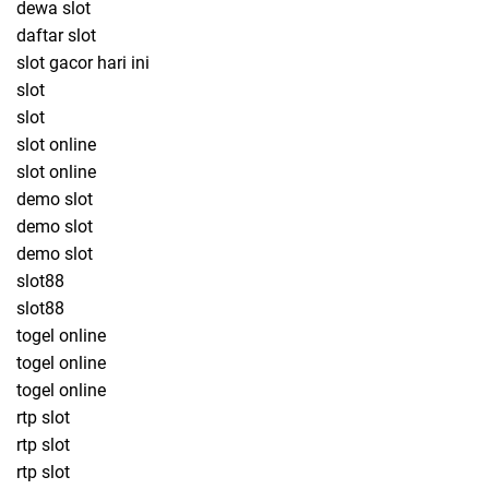
dewa slot
daftar slot
slot gacor hari ini
slot
slot
slot online
slot online
demo slot
demo slot
demo slot
slot88
slot88
togel online
togel online
togel online
rtp slot
rtp slot
rtp slot