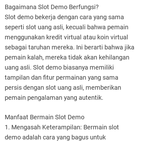
Bagaimana Slot Demo Berfungsi?
Slot demo bekerja dengan cara yang sama
seperti slot uang asli, kecuali bahwa pemain
menggunakan kredit virtual atau koin virtual
sebagai taruhan mereka. Ini berarti bahwa jika
pemain kalah, mereka tidak akan kehilangan
uang asli. Slot demo biasanya memiliki
tampilan dan fitur permainan yang sama
persis dengan slot uang asli, memberikan
pemain pengalaman yang autentik.
Manfaat Bermain Slot Demo
1. Mengasah Keterampilan: Bermain slot
demo adalah cara yang bagus untuk