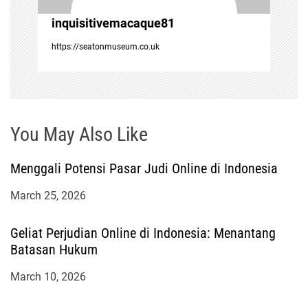
o
inquisitivemacaque81
n
https://seatonmuseum.co.uk
You May Also Like
Menggali Potensi Pasar Judi Online di Indonesia
March 25, 2026
Geliat Perjudian Online di Indonesia: Menantang
Batasan Hukum
March 10, 2026