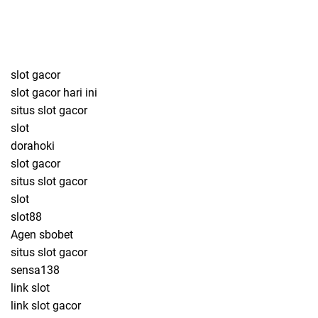
slot gacor
slot gacor hari ini
situs slot gacor
slot
dorahoki
slot gacor
situs slot gacor
slot
slot88
Agen sbobet
situs slot gacor
sensa138
link slot
link slot gacor