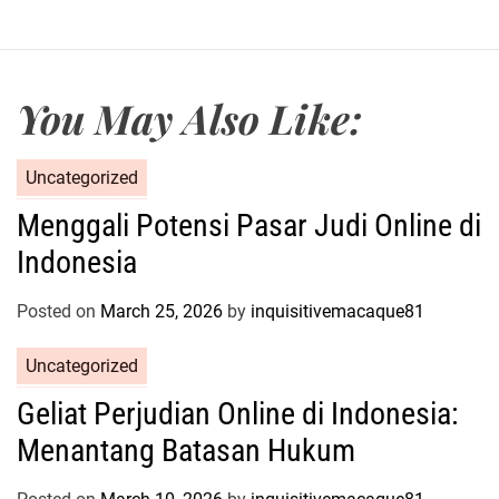
You May Also Like:
C
Uncategorized
a
Menggali Potensi Pasar Judi Online di
t
Indonesia
e
g
o
Posted on
March 25, 2026
by
inquisitivemacaque81
r
C
Uncategorized
i
a
e
Geliat Perjudian Online di Indonesia:
t
s
Menantang Batasan Hukum
e
g