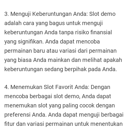
3. Menguji Keberuntungan Anda: Slot demo
adalah cara yang bagus untuk menguji
keberuntungan Anda tanpa risiko finansial
yang signifikan. Anda dapat mencoba
permainan baru atau variasi dari permainan
yang biasa Anda mainkan dan melihat apakah
keberuntungan sedang berpihak pada Anda.
4. Menemukan Slot Favorit Anda: Dengan
mencoba berbagai slot demo, Anda dapat
menemukan slot yang paling cocok dengan
preferensi Anda. Anda dapat menguji berbagai
fitur dan variasi permainan untuk menentukan