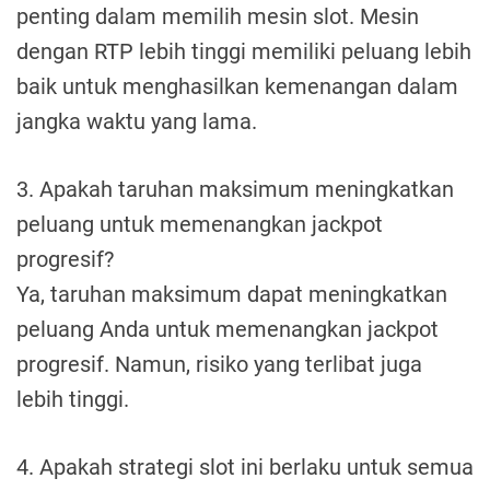
penting dalam memilih mesin slot. Mesin
dengan RTP lebih tinggi memiliki peluang lebih
baik untuk menghasilkan kemenangan dalam
jangka waktu yang lama.
3. Apakah taruhan maksimum meningkatkan
peluang untuk memenangkan jackpot
progresif?
Ya, taruhan maksimum dapat meningkatkan
peluang Anda untuk memenangkan jackpot
progresif. Namun, risiko yang terlibat juga
lebih tinggi.
4. Apakah strategi slot ini berlaku untuk semua