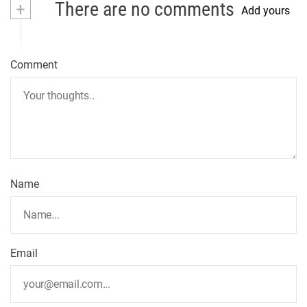
+
There are no comments
Add yours
Comment
Name
Email