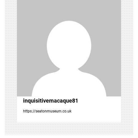
v
i
g
a
t
i
o
inquisitivemacaque81
n
https://seatonmuseum.co.uk