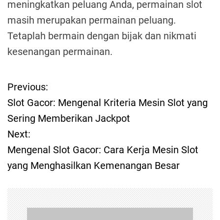
meningkatkan peluang Anda, permainan slot
masih merupakan permainan peluang.
Tetaplah bermain dengan bijak dan nikmati
kesenangan permainan.
Previous:
P
Slot Gacor: Mengenal Kriteria Mesin Slot yang
o
Sering Memberikan Jackpot
Next:
s
Mengenal Slot Gacor: Cara Kerja Mesin Slot
t
yang Menghasilkan Kemenangan Besar
n
a