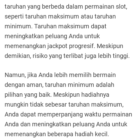
taruhan yang berbeda dalam permainan slot,
seperti taruhan maksimum atau taruhan
minimum. Taruhan maksimum dapat
meningkatkan peluang Anda untuk
memenangkan jackpot progresif. Meskipun
demikian, risiko yang terlibat juga lebih tinggi.
Namun, jika Anda lebih memilih bermain
dengan aman, taruhan minimum adalah
pilihan yang baik. Meskipun hadiahnya
mungkin tidak sebesar taruhan maksimum,
Anda dapat memperpanjang waktu permainan
Anda dan meningkatkan peluang Anda untuk
memenangkan beberapa hadiah kecil.