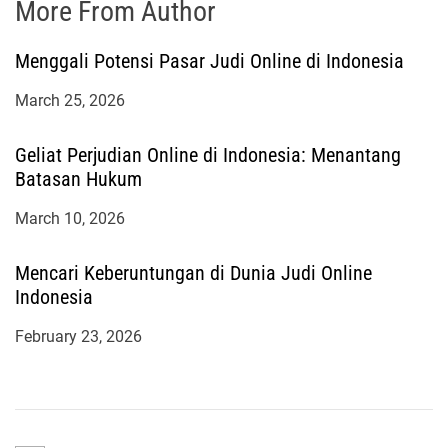
More From Author
Menggali Potensi Pasar Judi Online di Indonesia
March 25, 2026
Geliat Perjudian Online di Indonesia: Menantang
Batasan Hukum
March 10, 2026
Mencari Keberuntungan di Dunia Judi Online
Indonesia
February 23, 2026