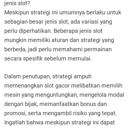
jenis slot?
Meskipun strategi ini umumnya berlaku untuk
sebagian besar jenis slot, ada variasi yang
perlu diperhatikan. Beberapa jenis slot
mungkin memiliki aturan dan strategi yang
berbeda, jadi perlu memahami permainan
secara spesifik sebelum memulai.
Dalam penutupan, strategi ampuh
memenangkan slot gacor melibatkan memilih
mesin yang menguntungkan, mengelola modal
dengan bijak, memanfaatkan bonus dan
promosi, serta mengambil risiko yang tepat.
Ingatlah bahwa meskipun strategi ini dapat