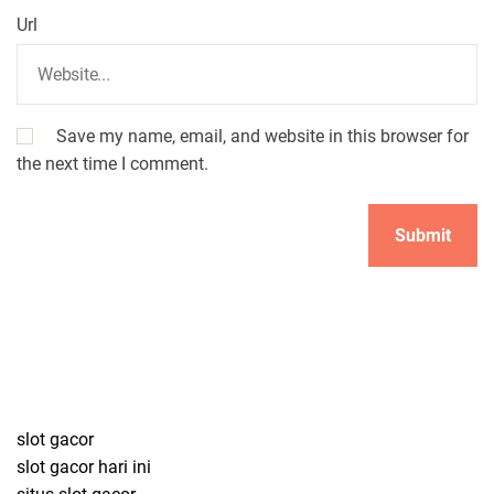
Url
Save my name, email, and website in this browser for
the next time I comment.
slot gacor
slot gacor hari ini